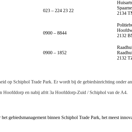
Huisart
Spaarne
023 – 224 23 22
2134 T
Politie
Hoofdw
0900 – 8844
2132 B
Raadhu
0900 – 1852
Raadhui
2132 T
id op Schiphol Trade Park. Er wordt bij de gebiedsinrichting onder an
tion Hoofddorp en nabij afrit 3a Hoofddorp-Zuid / Schiphol van de A4.
or het gebiedsmanagement binnen Schiphol Trade Park, het meest innov