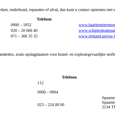
rlast, onderhoud, reparaties of afval, dan kunt u contact opnemen met e
Telefoon
0900 – 1852
www.haarlemmermeer
020 – 20 666 40
www.schipholtradepar
071 – 306 35 35
www.rijnland.net/uw-
miteiten, zoals opslagplaatsen voor brand- en explosiegevaarlijke stof
Telefoon
112
0900 – 0904
Spaarne
Spaarne
023 – 224 00 00
2134 T