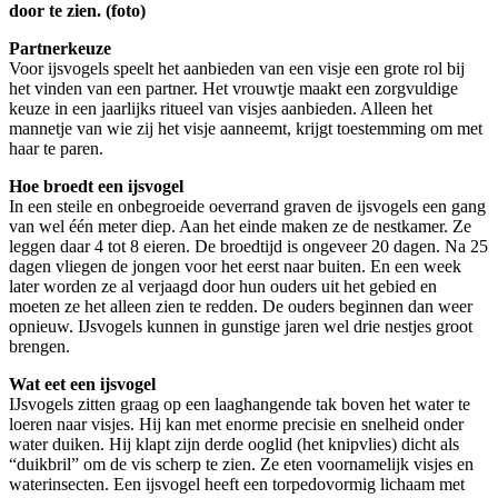
door te zien. (foto)
Partnerkeuze
Voor ijsvogels speelt het aanbieden van een visje een grote rol bij
het vinden van een partner. Het vrouwtje maakt een zorgvuldige
keuze in een jaarlijks ritueel van visjes aanbieden. Alleen het
mannetje van wie zij het visje aanneemt, krijgt toestemming om met
haar te paren.
Hoe broedt een ijsvogel
In een steile en onbegroeide oeverrand graven de ijsvogels een gang
van wel één meter diep. Aan het einde maken ze de nestkamer. Ze
leggen daar 4 tot 8 eieren. De broedtijd is ongeveer 20 dagen. Na 25
dagen vliegen de jongen voor het eerst naar buiten. En een week
later worden ze al verjaagd door hun ouders uit het gebied en
moeten ze het alleen zien te redden. De ouders beginnen dan weer
opnieuw. IJsvogels kunnen in gunstige jaren wel drie nestjes groot
brengen.
Wat eet een ijsvogel
IJsvogels zitten graag op een laaghangende tak boven het water te
loeren naar visjes. Hij kan met enorme precisie en snelheid onder
water duiken. Hij klapt zijn derde ooglid (het knipvlies) dicht als
“duikbril” om de vis scherp te zien. Ze eten voornamelijk visjes en
waterinsecten. Een ijsvogel heeft een torpedovormig lichaam met