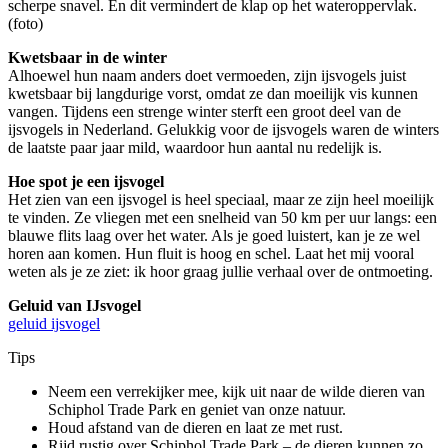
scherpe snavel. En dit vermindert de klap op het wateroppervlak.
(foto)
Kwetsbaar in de winter
Alhoewel hun naam anders doet vermoeden, zijn ijsvogels juist
kwetsbaar bij langdurige vorst, omdat ze dan moeilijk vis kunnen
vangen. Tijdens een strenge winter sterft een groot deel van de
ijsvogels in Nederland. Gelukkig voor de ijsvogels waren de winters
de laatste paar jaar mild, waardoor hun aantal nu redelijk is.
Hoe spot je een ijsvogel
Het zien van een ijsvogel is heel speciaal, maar ze zijn heel moeilijk
te vinden. Ze vliegen met een snelheid van 50 km per uur langs: een
blauwe flits laag over het water. Als je goed luistert, kan je ze wel
horen aan komen. Hun fluit is hoog en schel. Laat het mij vooral
weten als je ze ziet: ik hoor graag jullie verhaal over de ontmoeting.
Geluid van IJsvogel
geluid ijsvogel
Tips
Neem een verrekijker mee, kijk uit naar de wilde dieren van
Schiphol Trade Park en geniet van onze natuur.
Houd afstand van de dieren en laat ze met rust.
Rijd rustig over Schiphol Trade Park – de dieren kunnen zo