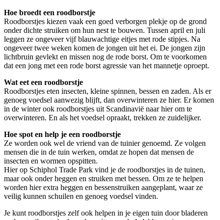
Hoe broedt een roodborstje
Roodborstjes kiezen vaak een goed verborgen plekje op de grond
onder dichte struiken om hun nest te bouwen. Tussen april en juli
leggen ze ongeveer vijf blauwachtige eitjes met rode stipjes. Na
ongeveer twee weken komen de jongen uit het ei. De jongen zijn
lichtbruin gevlekt en missen nog de rode borst. Om te voorkomen
dat een jong met een rode borst agressie van het mannetje oproept.
Wat eet een roodborstje
Roodborstjes eten insecten, kleine spinnen, bessen en zaden. Als er
genoeg voedsel aanwezig blijft, dan overwinteren ze hier. Er komen
in de winter ook roodborstjes uit Scandinavië naar hier om te
overwinteren. En als het voedsel opraakt, trekken ze zuidelijker.
Hoe spot en help je een roodborstje
Ze worden ook wel de vriend van de tuinier genoemd. Ze volgen
mensen die in de tuin werken, omdat ze hopen dat mensen de
insecten en wormen opspitten.
Hier op Schiphol Trade Park vind je de roodborstjes in de tuinen,
maar ook onder heggen en struiken met bessen. Om ze te helpen
worden hier extra heggen en bessenstruiken aangeplant, waar ze
veilig kunnen schuilen en genoeg voedsel vinden.
Je kunt roodborstjes zelf ook helpen in je eigen tuin door bladeren