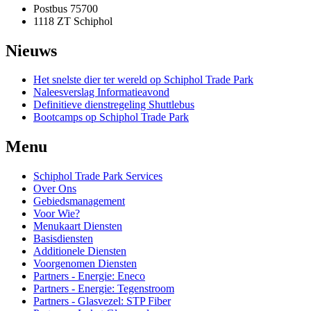
Postbus 75700
1118 ZT Schiphol
Nieuws
Het snelste dier ter wereld op Schiphol Trade Park
Naleesverslag Informatieavond
Definitieve dienstregeling Shuttlebus
Bootcamps op Schiphol Trade Park
Menu
Schiphol Trade Park Services
Over Ons
Gebiedsmanagement
Voor Wie?
Menukaart Diensten
Basisdiensten
Additionele Diensten
Voorgenomen Diensten
Partners - Energie: Eneco
Partners - Energie: Tegenstroom
Partners - Glasvezel: STP Fiber