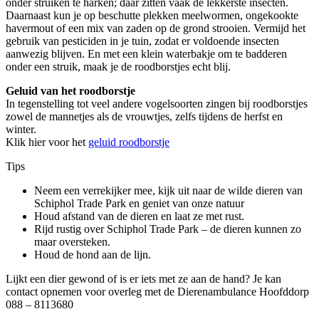
onder struiken te harken; daar zitten vaak de lekkerste insecten.
Daarnaast kun je op beschutte plekken meelwormen, ongekookte
havermout of een mix van zaden op de grond strooien. Vermijd het
gebruik van pesticiden in je tuin, zodat er voldoende insecten
aanwezig blijven. En met een klein waterbakje om te badderen
onder een struik, maak je de roodborstjes echt blij.
Geluid van het roodborstje
In tegenstelling tot veel andere vogelsoorten zingen bij roodborstjes
zowel de mannetjes als de vrouwtjes, zelfs tijdens de herfst en
winter.
Klik hier voor het
geluid roodborstje
Tips
Neem een verrekijker mee, kijk uit naar de wilde dieren van
Schiphol Trade Park en geniet van onze natuur
Houd afstand van de dieren en laat ze met rust.
Rijd rustig over Schiphol Trade Park – de dieren kunnen zo
maar oversteken.
Houd de hond aan de lijn.
Lijkt een dier gewond of is er iets met ze aan de hand? Je kan
contact opnemen voor overleg met de Dierenambulance Hoofddorp
088 – 8113680